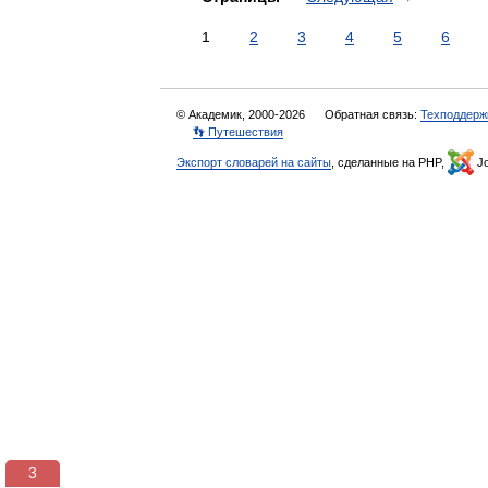
1
2
3
4
5
6
© Академик, 2000-2026
Обратная связь:
Техподдерж
👣 Путешествия
Экспорт словарей на сайты
, сделанные на PHP,
Jo
3