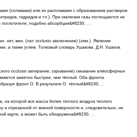
ми (сплавами) или их расплавами с образованием растворов
итридов, гидридов и т.п.). При окклюзии газы поглощаются не
 поглотителя, подобно абсорбции&#8230; …
нет, жен. (лат. occlusio заключение) (хим.). Явление
и, а также углем. Толковый словарь Ушакова. Д.Н. Ушаков.
ского occlusio запирание, скрывание) смыкание атмосферных
вижется заметно быстрее, чем тёплый. Оба фронта
образуя фронт О. В результате О. тёплый&#8230; …
, на которой вся масса более теплого воздуха теплого
у и отрезанной от земной поверхности и, следовательно, не
кой карте, а может быть обнаружена&#8230; …