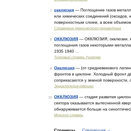
окклюзия
— Поглощение газов металла
7
или химических соединений (оксидов, н
поверхностным слоем, а всем объемом
Справочник технического переводчика
ОККЛЮЗИЯ
— ОККЛЮЗИЯ, окклюзии, мн. 
8
поглощения газов некоторыми металлам
1935 1940 …
Толковый словарь Ушакова
Окклюзия
— (от средневекового латин
9
фронтов в циклоне. Холодный фронт д
соприкасаются у земной поверхности, 
Энциклопедия техники
ОККЛЮЗИЯ
— стадия развития циклона
10
сектора оказывается вытесненной кверх
обнаруживается больше на синоптичес
Морской словарь
Страницы
Следующая
→