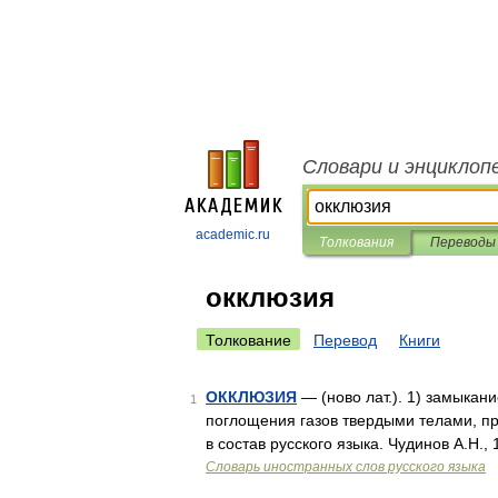
Словари и энциклоп
academic.ru
Толкования
Переводы
окклюзия
Толкование
Перевод
Книги
ОККЛЮЗИЯ
— (ново лат.). 1) замыкан
1
поглощения газов твердыми телами, п
в состав русского языка. Чудинов А.Н
Словарь иностранных слов русского языка