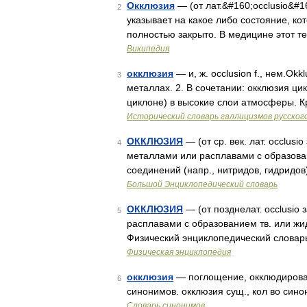
Окклюзия
— (от лат.&#160;occlusio&#1
2
указывает на какое либо состояние, к
полностью закрыто. В медицине этот 
Википедия
окклюзия
— и, ж. occlusion f., нем.Okk
3
металлах. 2. В сочетании: окклюзия ци
циклоне) в высокие слои атмосферы. К
Исторический словарь галлицизмов русског
ОККЛЮЗИЯ
— (от ср. век. лат. occlus
4
металлами или расплавами с образова
соединений (напр., нитридов, гидридо
Большой Энциклопедический словарь
ОККЛЮЗИЯ
— (от позднелат. occlusio
5
расплавами с образованием тв. или жидк
Физический энциклопедический словарь
Физическая энциклопедия
окклюзия
— поглощение, окклюдирован
6
синонимов. окклюзия сущ., кол во сино
Словарь синонимов