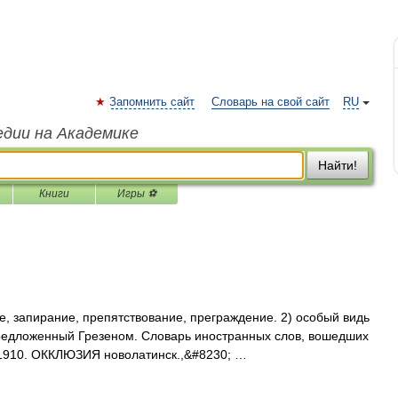
Запомнить сайт
Словарь на свой сайт
RU
едии на Академике
Найти!
Книги
Игры ⚽
ие, запирание, препятствование, преграждение. 2) особый видь
редложенный Грезеном. Словарь иностранных слов, вошедших
., 1910. ОККЛЮЗИЯ новолатинск.,&#8230; …