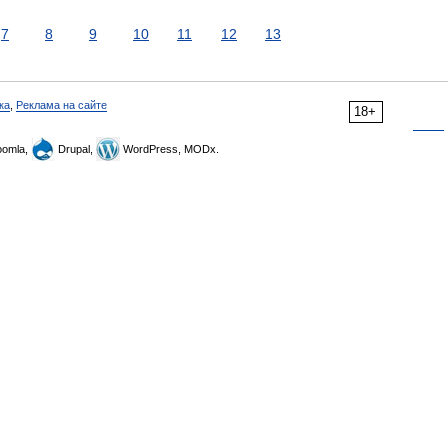
7
8
9
10
11
12
13
ка
,
Реклама на сайте
18+
omla,
Drupal,
WordPress, MODx.