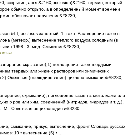
60; сокрытие; англ.&#160;occlusion)&#160; термин, который
оторое обычно открыто, а в определённый момент времени
термин обозначает нарушение&#8230; …
lusion &LT; occlusus запертый. 1. техн. Растворение газов в
клона (метеор.) вытеснение теплого воздуха холодным (в
рысин 1998. .3. мед. Смыкание&#8230; …
о языка
io запирание скрывание),1) поглощение газов твердыми
нием твердых или жидких растворов или химических
в).2) Окклюзия (окклюдирование) циклона смыкание&#8230; …
 запирание, скрывание), поглощение газов тв. металлами или
их р ров или хим. соединений (нитридов, гидридов и т. д.).
. М.: Советская энциклопедия.&#8230; …
ие, смыкание, прикус, вытеснение, фронт Словарь русских
нимов: 10 • вытеснение (5) • …